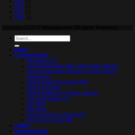
SKA
(2)
SKT
(1)
STP
(1)
TDP
(1)
Copyright 2026 ©
Izinusaha.net. All rights Reserved.
Home
Layanan Kami
Sertifikasi ISO
Jasa Pengurusan SBU, SIUJK dan SBUJK
Jasa Pengurusan SBUJPTL ( SBU Listrik )
Terpercaya
Nomor Induk Berusaha (NIB)
SKK Konstruksi
Jasa Pendirian PT Murah Jakarta
Jasa Pembuatan CV
Izin TDP
Izin SIUP
STP Keagenan / Distributor
Izin API U / P dan NIK
Artikel
Hubungi Kami