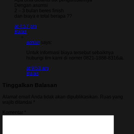
Dengan asumsi
2 – 3 bulan beres finish
dan biaya e total berapa ??
at 4:57 pm
Balas
admin
says:
Untuk informasi biaya tersebut sebaiknya
hubungi tim kami di nomer 0821-1888-8316🙏
at 9:53 am
Balas
Tinggalkan Balasan
Alamat email Anda tidak akan dipublikasikan.
Ruas yang
wajib ditandai
*
Komentar
*