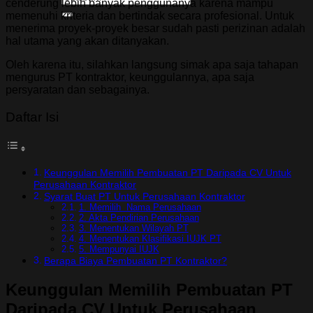
cenderung lebih banyak penggunanya karena mampu
memenuhi kriteria dan bertindak secara profesional. Untuk
menerima proyek-proyek besar sudah pasti perizinan adalah
hal utama yang akan ditanyakan.
Oleh karena itu, silahkan langsung simak apa saja tahapan
mengurus PT kontraktor, keunggulannya, apa saja
persyaratan dan sebagainya.
Daftar Isi
Keunggulan Memilih Pembuatan PT Daripada CV Untuk
Perusahaan Kontraktor
Syarat Buat PT Untuk Perusahaan Kontraktor
1. Memilih Nama Perusahaan
2. Akta Pendirian Perusahaan
3. Menentukan Wilayah PT
4. Menentukan Klasifikasi IUJK PT
5. Mempunyai IUJK
Berapa Biaya Pembuatan PT Kontraktor?
Keunggulan Memilih Pembuatan PT
Daripada CV Untuk Perusahaan