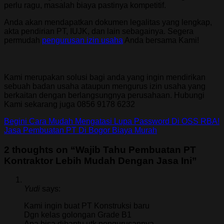
perlu ragu, masalah biaya pastinya kompetitif.
Anda akan mendapatkan dokumen legalitas yang lengkap,
akta pendirian PT, IUJK, dan lain sebagainya. Segera
permudah
pengurusan izin usaha
Anda bersama Kami!
Kami merupakan solusi bagi anda yang ingin mendirikan
sebuah badan usaha ataupun mengurus izin usaha yang
berkaitan dengan berlangsungnya perusahaan. Hubungi
Kami sekarang juga 0856 9178 6232
Begini Cara Mudah Mengatasi Lupa Password Di OSS RBA!
Jasa Pembuatan PT Di Bogor Biaya Murah
2 thoughts on “
Wajib Tahu Pembuatan PT
Kontraktor Lebih Mudah Dengan Jasa Ini
”
Yudi
says:
Kami ingin buat PT Konstruksi baru
Dgn kelas golongan Grade B1
Apa bisa dibantu utk pengurusannya