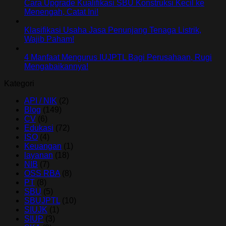
Cara Upgrade Kualifikasi SBU Konstruksi Kecil ke
Menengah, Catat Ini!
Klasifikasi Usaha Jasa Penunjang Tenaga Listrik,
Wajib Paham!
4 Manfaat Mengurus IUJPTL Bagi Perusahaan, Rugi
Mengabaikannya!
Kategori
API / NIK
(2)
Blog
(149)
CV
(6)
Edukasi
(72)
ISO
(4)
Keuangan
(1)
layanan
(18)
NIB
(7)
OSS RBA
(8)
PT
(8)
SBU
(5)
SBUJPTL
(10)
SIUJK
(1)
SIUP
(3)