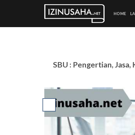
Skip
to
HOME
L
content
SBU : Pengertian, Jasa