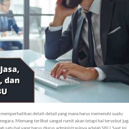
t memperhatikan detail-detail yang mana harus memenuhi suatu
 negara. Memang terlihat sangat rumit akan tetapi hal tersebut jug
h satu hal yang harus diurus administrasinya adalah SBU. Saat ini