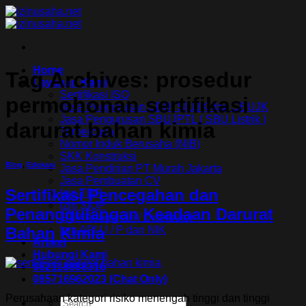
Skip
to
content
Home
Tag Archives:
prosedur
Layanan Kami
Sertifikasi ISO
permohonan sertifikasi
Jasa Pengurusan SBU, SIUJK dan SBUJK
Jasa Pengurusan SBUJPTL ( SBU Listrik )
darurat bahan kimia
Terpercaya
Nomor Induk Berusaha (NIB)
SKK Konstruksi
Blog
,
Edukasi
Jasa Pendirian PT Murah Jakarta
Jasa Pembuatan CV
Sertifikasi Pencegahan dan
Izin TDP
Izin SIUP
Penanggulangan Keadaan Darurat
STP Keagenan / Distributor
Izin API U / P dan NIK
Bahan Kimia
Artikel
Hubungi Kami
082118888316
085716962023 (Chat Only)
Perusahaan kategori risiko menengah tinggi dan tinggi