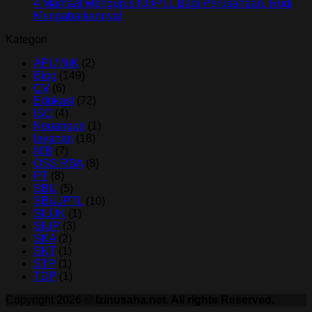
4 Manfaat Mengurus IUJPTL Bagi Perusahaan, Rugi
Mengabaikannya!
Kategori
API / NIK
(2)
Blog
(149)
CV
(6)
Edukasi
(72)
ISO
(4)
Keuangan
(1)
layanan
(18)
NIB
(7)
OSS RBA
(8)
PT
(8)
SBU
(5)
SBUJPTL
(10)
SIUJK
(1)
SIUP
(3)
SKA
(2)
SKT
(1)
STP
(1)
TDP
(1)
Copyright 2026 ©
Izinusaha.net. All rights Reserved.