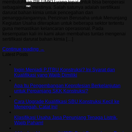
membutuhkan PB-UMKU yang tepat untuk bisa beroperasi
sebagaimana mestinya. Salah satunya adalah sertifikasi
darurat bahan kimia untuk pencegahan dan
penanggulangannya. Perizinan Berusaha untuk Menunjang
Kegiatan Usaha diterapkan untuk beberapa sektor tertentu
guna memastikan kelancaran operasional. Pada
kesempatan kali ini kami akan membahas tuntas mengenai
sertifikasi darurat bahan kimia […]
Continue reading
→
Latest Posts
Ingin Menjadi PJTBU Konstruksi? Ini Syarat dan
Kualifikasi yang Wajib Dimiliki
Apa Itu Pengembangan Keprofesian Berkelanjutan
untuk Perpanjang SKK Konstruksi?
Cara Upgrade Kualifikasi SBU Konstruksi Kecil ke
Menengah, Catat Ini!
Klasifikasi Usaha Jasa Penunjang Tenaga Listrik,
Wajib Paham!