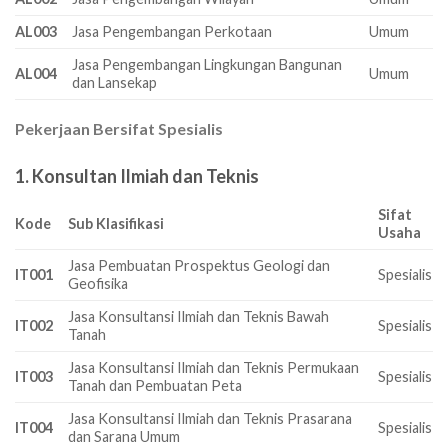
AL003
Jasa Pengembangan Perkotaan
Umum
Jasa Pengembangan Lingkungan Bangunan
AL004
Umum
dan Lansekap
Pekerjaan Bersifat Spesialis
1. Konsultan Ilmiah dan Teknis
Sifat
Kode
Sub Klasifikasi
Usaha
Jasa Pembuatan Prospektus Geologi dan
IT001
Spesialis
Geofisika
Jasa Konsultansi Ilmiah dan Teknis Bawah
IT002
Spesialis
Tanah
Jasa Konsultansi Ilmiah dan Teknis Permukaan
IT003
Spesialis
Tanah dan Pembuatan Peta
Jasa Konsultansi Ilmiah dan Teknis Prasarana
IT004
Spesialis
dan Sarana Umum