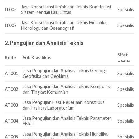
Jasa Konsultansi Ilmiah dan Teknis Konstruksi
IT005
Spesialis
Sistem Kendali Lalu Lintas
Jasa Konsultansi Ilmiah dan Teknis Hidrolika,
IT007
Spesialis
Hidrologi, dan Oseanografi
2. Pengujian dan Analisis Teknis
Sifat
Kode
Sub Klasifikasi
Usaha
Jasa Pengujian dan Analisis Teknis Geologi,
AT001
Spesialis
Geofisika dan Geokimia
Jasa Pengujian dan Analisis Teknis Komposisi
AT002
Spesialis
dan Tingkat Kemurnian
Jasa Pengujian Hasil Pekerjaan Konstruksi
AT003
Spesialis
dan Fasilitas Laboratorium
Jasa Pengujian dan Analisis Teknis Parameter
AT004
Spesialis
Fiskal
Jasa Pengujian dan Analisis Teknis Hidrolika,
AT005
Spesialis