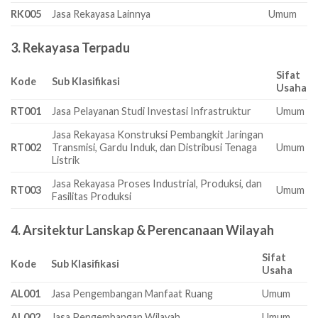
RK005
Jasa Rekayasa Lainnya
Umum
3. Rekayasa Terpadu
Sifat
Kode
Sub Klasifikasi
Usaha
RT001
Jasa Pelayanan Studi Investasi Infrastruktur
Umum
Jasa Rekayasa Konstruksi Pembangkit Jaringan
RT002
Transmisi, Gardu Induk, dan Distribusi Tenaga
Umum
Listrik
Jasa Rekayasa Proses Industrial, Produksi, dan
RT003
Umum
Fasilitas Produksi
4. Arsitektur Lanskap & Perencanaan Wilayah
Sifat
Kode
Sub Klasifikasi
Usaha
AL001
Jasa Pengembangan Manfaat Ruang
Umum
AL002
Jasa Pengembangan Wilayah
Umum