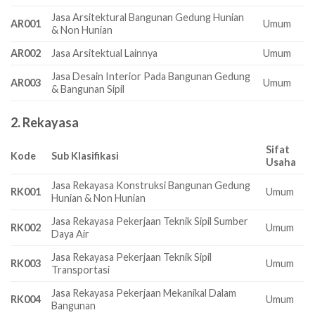
Jasa Arsitektural Bangunan Gedung Hunian
AR001
Umum
& Non Hunian
AR002
Jasa Arsitektual Lainnya
Umum
Jasa Desain Interior Pada Bangunan Gedung
AR003
Umum
& Bangunan Sipil
2. Rekayasa
Sifat
Kode
Sub Klasifikasi
Usaha
Jasa Rekayasa Konstruksi Bangunan Gedung
RK001
Umum
Hunian & Non Hunian
Jasa Rekayasa Pekerjaan Teknik Sipil Sumber
RK002
Umum
Daya Air
Jasa Rekayasa Pekerjaan Teknik Sipil
RK003
Umum
Transportasi
Jasa Rekayasa Pekerjaan Mekanikal Dalam
RK004
Umum
Bangunan