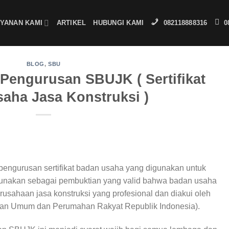
YANAN KAMI
ARTIKEL
HUBUNGI KAMI
082118888316
0
BLOG
,
SBU
Pengurusan SBUJK ( Sertifikat
aha Jasa Konstruksi )
engurusan sertifikat badan usaha yang digunakan untuk
 digunakan sebagai pembuktian yang valid bahwa badan usaha
sahaan jasa konstruksi yang profesional dan diakui oleh
an Umum dan Perumahan Rakyat Republik Indonesia).