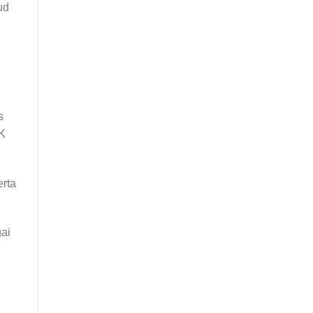
ud
s
JK
erta
ai