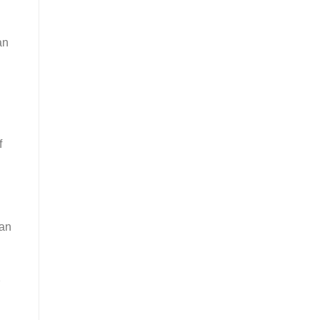
an
f
an
2