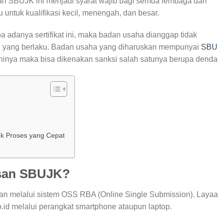
kan SBUJK ini menjadi syarat wajib bagi semua lembaga dan
u untuk kualifikasi kecil, menengah, dan besar.
danya sertifikat ini, maka badan usaha dianggap tidak
 yang berlaku. Badan usaha yang diharuskan mempunyai
SBU
nya maka bisa dikenakan sanksi salah satunya berupa denda
uk Proses yang Cepat
usan SBUJK?
an melalui sistem OSS RBA (Online Single Submission). Laya
go.id melalui perangkat smartphone ataupun laptop.