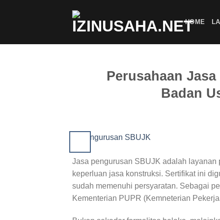
Skip
to
HOME
LA
content
Perusahaan Jasa 
Badan Us
Jasa pengurusan SBUJK adalah layanan p
keperluan jasa konstruksi. Sertifikat ini
sudah memenuhi persyaratan. Sebagai peru
Kementerian PUPR (Kemneterian Pekerja