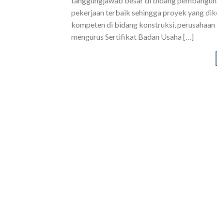
tanggungjawab besar di bidang pembanguna
pekerjaan terbaik sehingga proyek yang dik
kompeten di bidang konstruksi, perusahaan
mengurus Sertifikat Badan Usaha […]