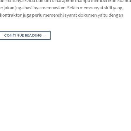
n, tentunya Anda dan tim diharapkan mampu memberikan kualita
erjakan juga hasilnya memuaskan. Selain mempunyai skill yang
 kontraktor juga perlu memenuhi syarat dokumen yaitu dengan
CONTINUE READING
→