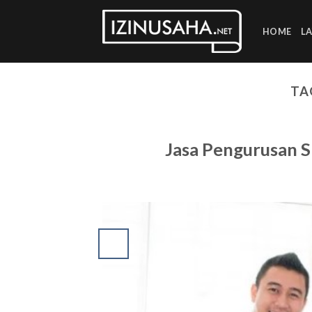
Skip
to
HOME
L
content
TA
Jasa Pengurusan 