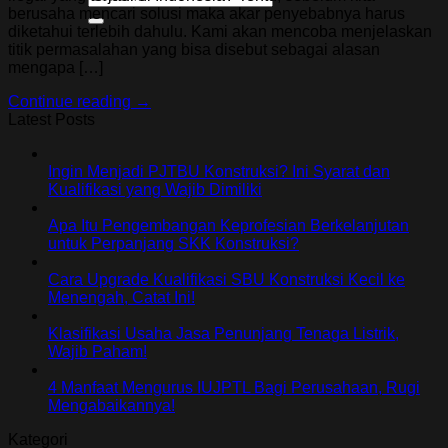
berusaha mencari solusi maka akar penyebabnya harus
diketahui terlebih dahulu. Kami akan mencoba menjelaskan
titik permasalahan yang bisa disebut sebagai alasan
mengapa […]
Continue reading
→
Latest Posts
Ingin Menjadi PJTBU Konstruksi? Ini Syarat dan
Kualifikasi yang Wajib Dimiliki
Apa Itu Pengembangan Keprofesian Berkelanjutan
untuk Perpanjang SKK Konstruksi?
Cara Upgrade Kualifikasi SBU Konstruksi Kecil ke
Menengah, Catat Ini!
Klasifikasi Usaha Jasa Penunjang Tenaga Listrik,
Wajib Paham!
4 Manfaat Mengurus IUJPTL Bagi Perusahaan, Rugi
Mengabaikannya!
Kategori