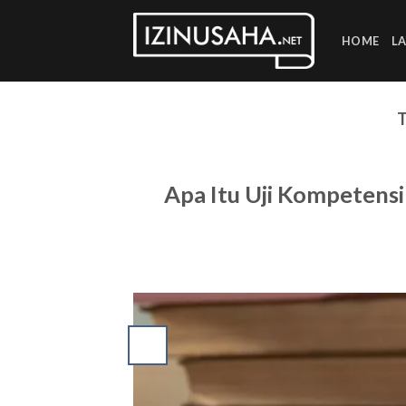
Skip
to
HOME
L
content
Apa Itu Uji Kompetens