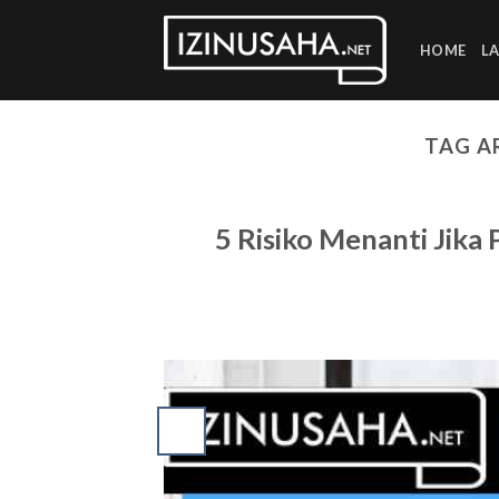
Skip
to
HOME
L
content
TAG A
5 Risiko Menanti Jika