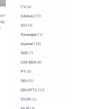
CV
(6)
tas?
Edukasi
(72)
ing.
ISO
(4)
,
Keuangan
(1)
layanan
(18)
NIB
(7)
OSS RBA
(8)
PT
(8)
SBU
(5)
SBUJPTL
(10)
SIUJK
(1)
SIUP
(3)