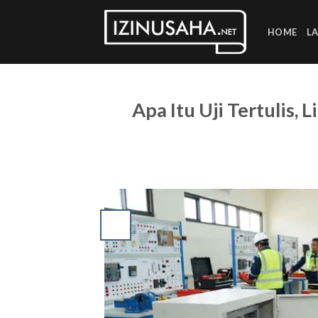
Skip
to
HOME
L
content
Apa Itu Uji Tertulis,