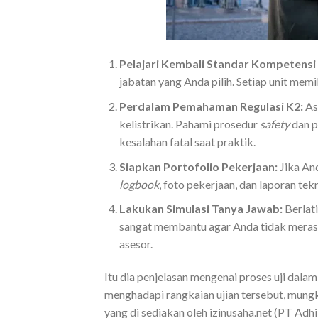
Pelajari Kembali Standar Kompetensi
jabatan yang Anda pilih. Setiap unit memil
Perdalam Pemahaman Regulasi K2:
As
kelistrikan. Pahami prosedur
safety
dan p
kesalahan fatal saat praktik.
Siapkan Portofolio Pekerjaan:
Jika An
logbook
, foto pekerjaan, dan laporan tek
Lakukan Simulasi Tanya Jawab:
Berlati
sangat membantu agar Anda tidak merasa
asesor.
Itu dia penjelasan mengenai proses uji dala
menghadapi rangkaian ujian tersebut, mung
yang di sediakan oleh izinusaha.net (PT Adhi