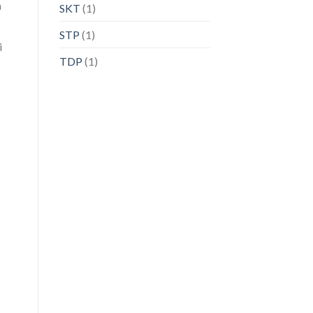
a
SKT
(1)
STP
(1)
i
TDP
(1)