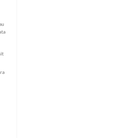
au
ata
it
ara