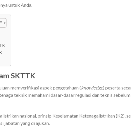
apnya untuk Anda.
TTK
K
alam SKTTK
tujuan memverifikasi aspek pengetahuan (
knowledge
) peserta seca
p tenaga teknik memahami dasar-dasar regulasi dan teknis sebelum
listrikan nasional, prinsip Keselamatan Ketenagalistrikan (K2), se
i jabatan yang di ajukan.