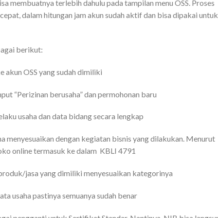
isa membuatnya terlebih dahulu pada tampilan menu OSS. Proses
at, dalam hitungan jam akun sudah aktif dan bisa dipakai untuk
gai berikut:
ke akun OSS yang sudah dimiliki
input “Perizinan berusaha” dan permohonan baru
elaku usaha dan data bidang secara lengkap
aha menyesuaikan dengan kegiatan bisnis yang dilakukan. Menurut
toko online termasuk ke dalam KBLI 4791
 produk/jasa yang dimiliki menyesuaikan kategorinya
 data usaha pastinya semuanya sudah benar
agai pengganti untuk Sertifikat Standar. Nantinya, NIB bisa langsu