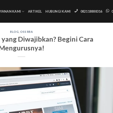
AYANAN KAMI
ARTIKEL
HUBUNGI KAMI
082118888316
BLOG
,
OSS RBA
e yang Diwajibkan? Begini Cara
Mengurusnya!