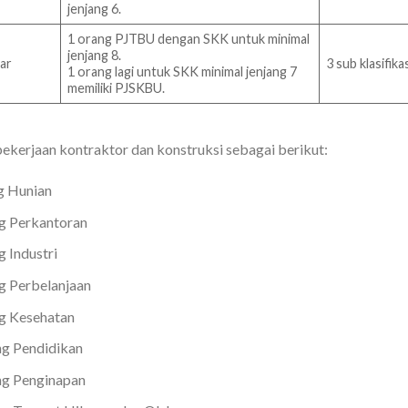
jenjang 6.
1 orang PJTBU dengan SKK untuk minimal
jenjang 8.
iar
3 sub klasifikas
1 orang lagi untuk SKK minimal jenjang 7
memiliki PJSKBU.
ekerjaan kontraktor dan konstruksi sebagai berikut:
g Hunian
g Perkantoran
 Industri
g Perbelanjaan
g Kesehatan
g Pendidikan
ng Penginapan