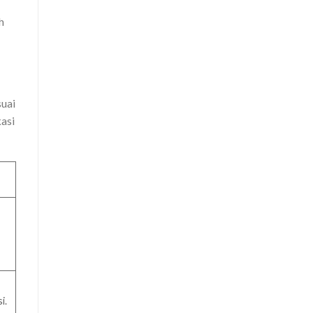
h
suai
asi
i.