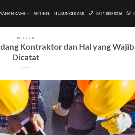
AYANAN KAMI
ARTIKEL
HUBUNGI KAMI
082118888316
BLOG
,
CV
idang Kontraktor dan Hal yang Wajib
Dicatat