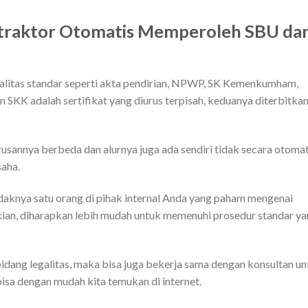
traktor Otomatis Memperoleh SBU da
alitas standar seperti akta pendirian, NPWP, SK Kemenkumham,
n SKK adalah sertifikat yang diurus terpisah, keduanya diterbitka
annya berbeda dan alurnya juga ada sendiri tidak secara otomat
saha.
daknya satu orang di pihak internal Anda yang paham mengenai
ikian, diharapkan lebih mudah untuk memenuhi prosedur standar y
 bidang legalitas, maka bisa juga bekerja sama dengan konsultan u
isa dengan mudah kita temukan di internet.