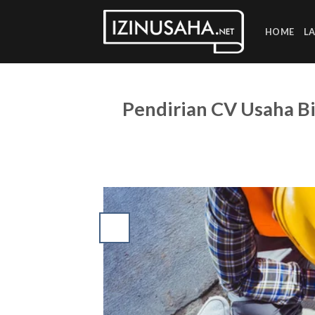
Skip
to
HOME
L
content
Pendirian CV Usaha B