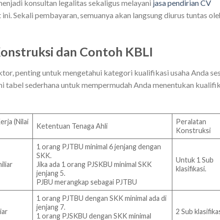
menjadi konsultan legalitas sekaligus melayani
jasa pendirian CV
ini. Sekali pembayaran, semuanya akan langsung diurus tuntas ole
Konstruksi dan Contoh KBLI
tor, penting untuk mengetahui kategori kualifikasi usaha Anda se
 ini tabel sederhana untuk mempermudah Anda menentukan kualifik
rja (Nilai
Peralatan
Ketentuan Tenaga Ahli
Konstruksi
1 orang PJTBU minimal 6 jenjang dengan
SKK.
Untuk 1 Sub
iliar
Jika ada 1 orang PJSKBU minimal SKK
klasifikasi.
jenjang 5.
PJBU merangkap sebagai PJTBU
1 orang PJTBU dengan SKK minimal ada di
jenjang 7.
iar
2 Sub klasifikas
1 orang PJSKBU dengan SKK minimal