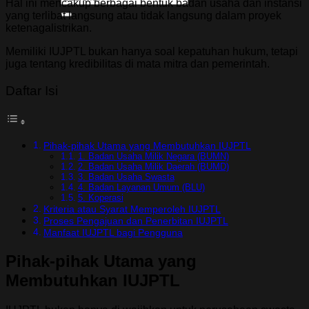
Hal ini mencakup berbagai bentuk badan usaha dan instansi
yang terlibat langsung atau tidak langsung dalam proyek
ketenagalistrikan.
Memiliki IUJPTL bukan hanya soal kepatuhan hukum, tetapi
juga tentang kredibilitas di mata mitra dan pemerintah.
Daftar Isi
Pihak-pihak Utama yang Membutuhkan IUJPTL
1. Badan Usaha Milik Negara (BUMN)
2. Badan Usaha Milik Daerah (BUMD)
3. Badan Usaha Swasta
4. Badan Layanan Umum (BLU)
5. Koperasi
Kriteria atau Syarat Memperoleh IUJPTL
Proses Pengajuan dan Penerbitan IUJPTL
Manfaat IUJPTL bagi Pengguna
Pihak-pihak Utama yang
Membutuhkan IUJPTL