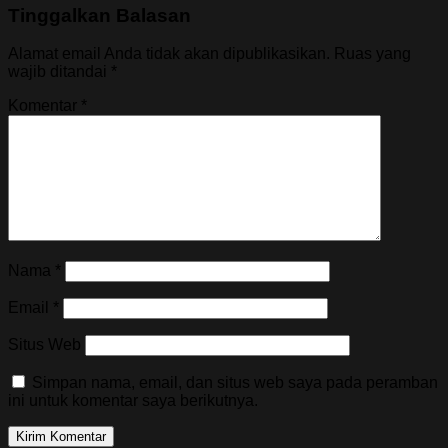
Tinggalkan Balasan
Alamat email Anda tidak akan dipublikasikan.
Ruas yang
wajib ditandai
*
Komentar
*
Nama
*
Email
*
Situs Web
Simpan nama, email, dan situs web saya pada peramban
ini untuk komentar saya berikutnya.