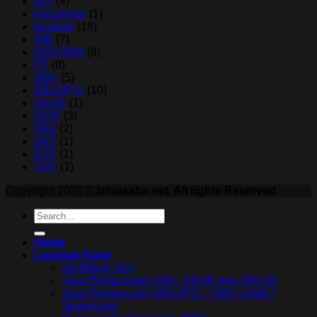
ISO
(4)
Keuangan
(1)
layanan
(18)
NIB
(7)
OSS RBA
(8)
PT
(8)
SBU
(5)
SBUJPTL
(10)
SIUJK
(1)
SIUP
(3)
SKA
(2)
SKT
(1)
STP
(1)
TDP
(1)
Copyright 2026 ©
Izinusaha.net. All rights Reserved.
Home
Layanan Kami
Sertifikasi ISO
Jasa Pengurusan SBU, SIUJK dan SBUJK
Jasa Pengurusan SBUJPTL ( SBU Listrik )
Terpercaya