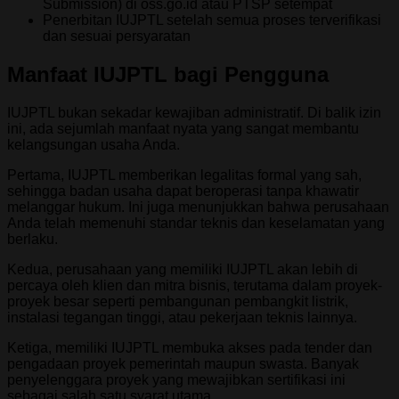
Submission) di oss.go.id atau PTSP setempat
Penerbitan IUJPTL setelah semua proses terverifikasi
dan sesuai persyaratan
Manfaat IUJPTL bagi Pengguna
IUJPTL bukan sekadar kewajiban administratif. Di balik izin
ini, ada sejumlah manfaat nyata yang sangat membantu
kelangsungan usaha Anda.
Pertama, IUJPTL memberikan legalitas formal yang sah,
sehingga badan usaha dapat beroperasi tanpa khawatir
melanggar hukum. Ini juga menunjukkan bahwa perusahaan
Anda telah memenuhi standar teknis dan keselamatan yang
berlaku.
Kedua, perusahaan yang memiliki IUJPTL akan lebih di
percaya oleh klien dan mitra bisnis, terutama dalam proyek-
proyek besar seperti pembangunan pembangkit listrik,
instalasi tegangan tinggi, atau pekerjaan teknis lainnya.
Ketiga, memiliki IUJPTL membuka akses pada tender dan
pengadaan proyek pemerintah maupun swasta. Banyak
penyelenggara proyek yang mewajibkan sertifikasi ini
sebagai salah satu syarat utama.