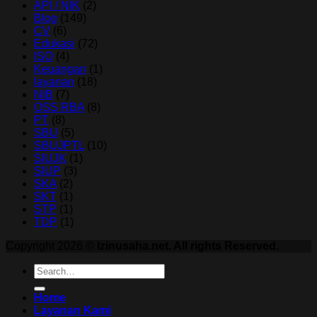
API / NIK
(2)
Blog
(149)
CV
(6)
Edukasi
(72)
ISO
(4)
Keuangan
(1)
layanan
(18)
NIB
(7)
OSS RBA
(8)
PT
(8)
SBU
(5)
SBUJPTL
(10)
SIUJK
(1)
SIUP
(3)
SKA
(2)
SKT
(1)
STP
(1)
TDP
(1)
Copyright 2026 ©
Izinusaha.net. All rights Reserved.
Home
Layanan Kami