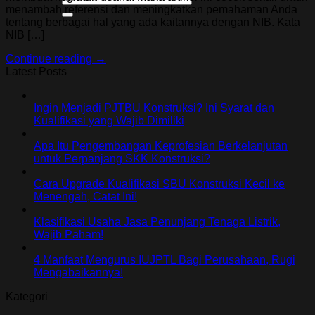
menambah referensi dan meningkatkan pemahaman Anda
tentang berbagai hal yang ada kaitannya dengan NIB. Kata
NIB […]
Continue reading
→
Latest Posts
Ingin Menjadi PJTBU Konstruksi? Ini Syarat dan
Kualifikasi yang Wajib Dimiliki
Apa Itu Pengembangan Keprofesian Berkelanjutan
untuk Perpanjang SKK Konstruksi?
Cara Upgrade Kualifikasi SBU Konstruksi Kecil ke
Menengah, Catat Ini!
Klasifikasi Usaha Jasa Penunjang Tenaga Listrik,
Wajib Paham!
4 Manfaat Mengurus IUJPTL Bagi Perusahaan, Rugi
Mengabaikannya!
Kategori