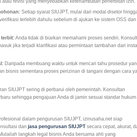
atau revisi yang menyebabkan keterlambatan penerbitan izin.
mohonan:
Setiap syarat SIUJPT, mulai dari modal disetor hingg
rifikasi terlebih dahulu sebelum di ajukan ke sistem OSS dan
erbit:
Anda tidak di biarkan memahami proses sendiri. Konsul
uk jika terjadi klarifikasi atau permintaan tambahan dari inst
l:
Daripada membuang waktu untuk mencari tahu prosedur yan
n bisnis sementara proses perizinan di tangani dengan cara y
ran SIUJPT sering di perbarui oleh pemerintah. Konsultan
terbaru sehingga pengajuan Anda di jamin sesuai standar hukum
fesional dalam pengurusan SIUJPT, izinusaha.net siap
nsultasi dan
jasa pengurusan SIUJPT
secara cepat, akurat, d
Mulailah langkah legal bisnis Anda bersama ahli yang