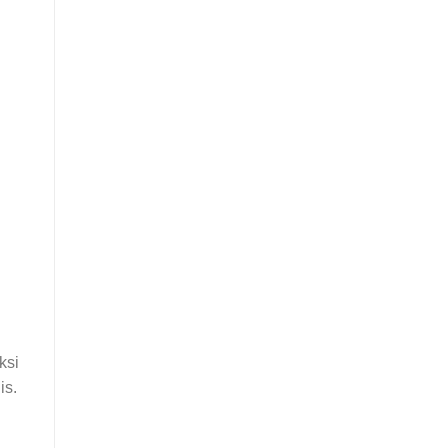
n
ksi
is.