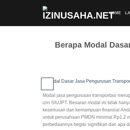
Skip
to
HOME
LA
content
Berapa Modal Dasar
Modal jasa pengurusan transportasi meru
izin SIUJPT. Besaran modal ini tidak han
keseriusan dan kemampuan finansial Anda
untuk perusahaan PMDN minimal Rp1,2 m
perbedaannya begitu signifikan dan apa 