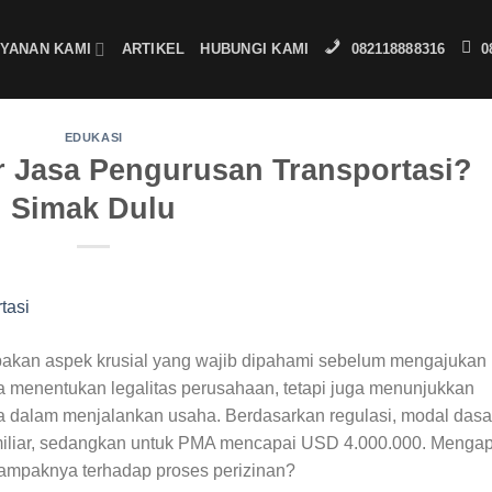
YANAN KAMI
ARTIKEL
HUBUNGI KAMI
082118888316
0
EDUKASI
 Jasa Pengurusan Transportasi?
Simak Dulu
pakan aspek krusial yang wajib dipahami sebelum mengajukan
ya menentukan legalitas perusahaan, tetapi juga menunjukkan
 dalam menjalankan usaha. Berdasarkan regulasi, modal dasa
iliar, sedangkan untuk PMA mencapai USD 4.000.000. Menga
dampaknya terhadap proses perizinan?