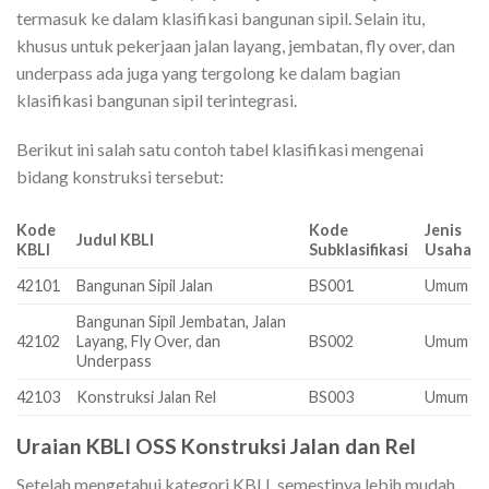
termasuk ke dalam klasifikasi bangunan sipil. Selain itu,
khusus untuk pekerjaan jalan layang, jembatan, fly over, dan
underpass ada juga yang tergolong ke dalam bagian
klasifikasi bangunan sipil terintegrasi.
Berikut ini salah satu contoh tabel klasifikasi mengenai
bidang konstruksi tersebut:
Kode
Kode
Jenis
Judul KBLI
KBLI
Subklasifikasi
Usaha
42101
Bangunan Sipil Jalan
BS001
Umum
Bangunan Sipil Jembatan, Jalan
42102
Layang, Fly Over, dan
BS002
Umum
Underpass
42103
Konstruksi Jalan Rel
BS003
Umum
Uraian KBLI OSS Konstruksi Jalan dan Rel
Setelah mengetahui kategori KBLI, semestinya lebih mudah