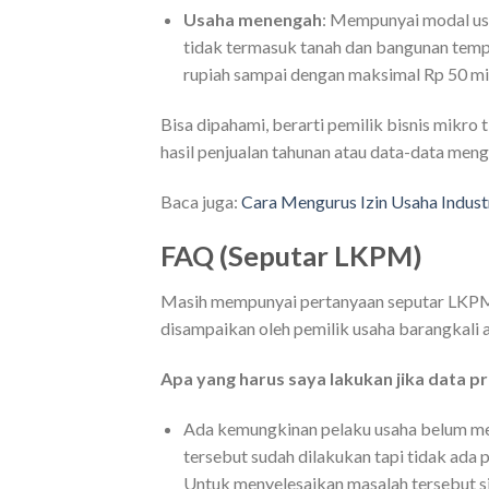
Usaha menengah
: Mempunyai modal usah
tidak termasuk tanah dan bangunan tempat
rupiah sampai dengan maksimal Rp 50 mil
Bisa dipahami, berarti pemilik bisnis mikr
hasil penjualan tahunan atau data-data meng
Baca juga:
Cara Mengurus Izin Usaha Industr
FAQ (Seputar LKPM)
Masih mempunyai pertanyaan seputar LKPM?
disampaikan oleh pemilik usaha barangkali a
Apa yang harus saya lakukan jika data 
Ada kemungkinan pelaku usaha belum me
tersebut sudah dilakukan tapi tidak ada
Untuk menyelesaikan masalah tersebut s