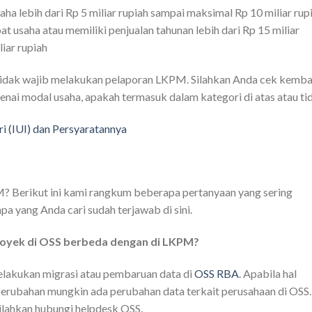
a lebih dari Rp 5 miliar rupiah sampai maksimal Rp 10 miliar rup
 usaha atau memiliki penjualan tahunan lebih dari Rp 15 miliar
iar rupiah
o tidak wajib melakukan pelaporan LKPM. Silahkan Anda cek kemba
enai modal usaha, apakah termasuk dalam kategori di atas atau ti
i (IUI) dan Persyaratannya
 Berikut ini kami rangkum beberapa pertanyaan yang sering
pa yang Anda cari sudah terjawab di sini.
proyek di OSS berbeda dengan di LKPM?
lakukan migrasi atau pembaruan data di
OSS RBA
. Apabila hal
 perubahan mungkin ada perubahan data terkait perusahaan di OSS.
ilahkan hubungi helpdesk OSS.