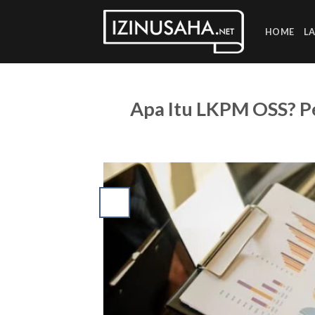
Skip
to
HOME
L
content
Apa Itu LKPM OSS? Pem